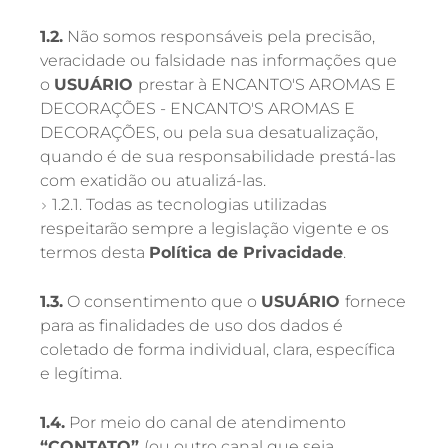
1.2.
Não somos responsáveis pela precisão,
veracidade ou falsidade nas informações que
o
USUÁRIO
prestar à ENCANTO'S AROMAS E
DECORAÇÕES - ENCANTO'S AROMAS E
DECORAÇÕES, ou pela sua desatualização,
quando é de sua responsabilidade prestá-las
com exatidão ou atualizá-las.
1.2.1. Todas as tecnologias utilizadas
respeitarão sempre a legislação vigente e os
termos desta
Política de Privacidade
.
1.3.
O consentimento que o
USUÁRIO
fornece
para as finalidades de uso dos dados é
coletado de forma individual, clara, específica
e legítima.
1.4.
Por meio do canal de atendimento
“CONTATO”
(ou outro canal que seja