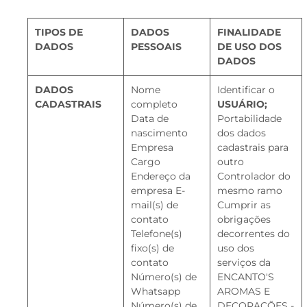
TIPOS DE
DADOS
FINALIDADE
DADOS
PESSOAIS
DE USO DOS
DADOS
DADOS
Nome
Identificar o
CADASTRAIS
completo
USUÁRIO;
Data de
Portabilidade
nascimento
dos dados
Empresa
cadastrais para
Cargo
outro
Endereço da
Controlador do
empresa E-
mesmo ramo
mail(s) de
Cumprir as
contato
obrigações
Telefone(s)
decorrentes do
fixo(s) de
uso dos
contato
serviços da
Número(s) de
ENCANTO'S
Whatsapp
AROMAS E
Número(s) de
DECORAÇÕES -