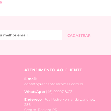
a
ATENDIMENTO AO CLIENTE
E-mail:
contato@encantosaromas.com.br
WhatsApp:
(46) 99907-8013
Endereço:
Rua Padre Fernando Zanchet,
2864,
Centro, Realeza-PR