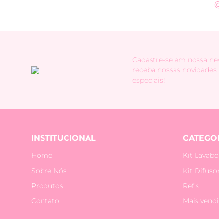
Cadastre-se em nossa new
receba nossas novidades
especiais!
INSTITUCIONAL
CATEGO
Home
Kit Lavabo
Sobre Nós
Kit Difuso
Produtos
Refis
Contato
Mais vend