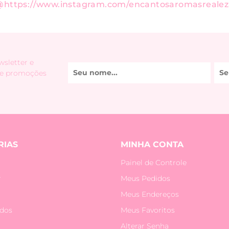
@https://www.instagram.com/encantosaromasrealez
sletter e
 e promoções
RIAS
MINHA CONTA
Painel de Controle
r
Meus Pedidos
Meus Endereços
idos
Meus Favoritos
Alterar Senha