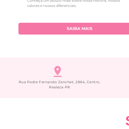
Conheça um pouco mais sobre nossa história, nossos
valores e nossos diferenciais.
SAIBA MAIS
Rua Padre Fernando Zanchet, 2864, Centro,
Realeza-PR