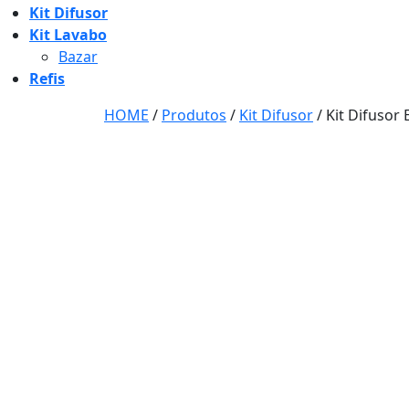
Kit Difusor
Kit Lavabo
Bazar
Refis
HOME
/
Produtos
/
Kit Difusor
/
Kit Difusor 