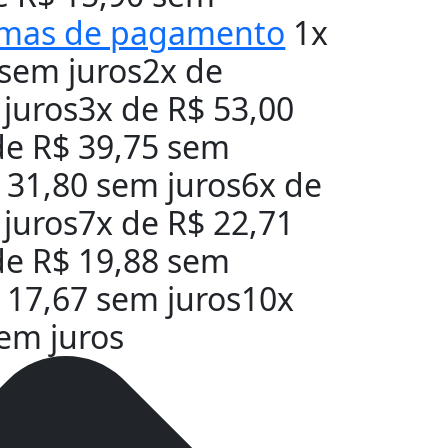
rmas de pagamento
1x
sem juros
2x de
juros
3x de
R$
53,00
de
R$
39,75
sem
31,80
sem juros
6x de
juros
7x de
R$
22,71
de
R$
19,88
sem
17,67
sem juros
10x
em juros