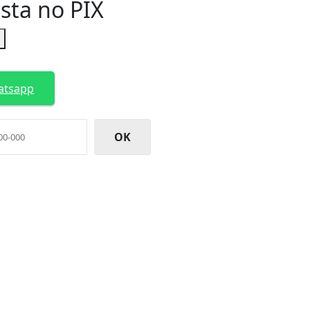
ista no PIX
R
atsapp
OK