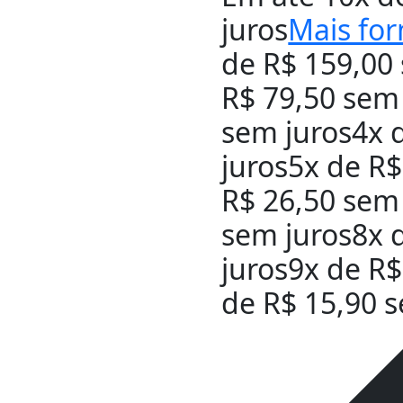
juros
Mais fo
de
R$
159,00
R$
79,50
sem 
sem juros
4x 
juros
5x de
R$
R$
26,50
sem 
sem juros
8x 
juros
9x de
R$
de
R$
15,90
s