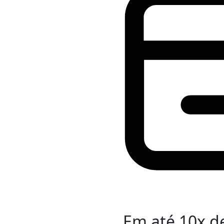
Em até
10
x d