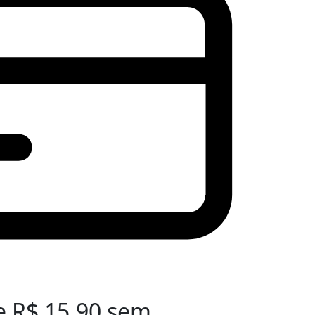
e
R$
15,90
sem