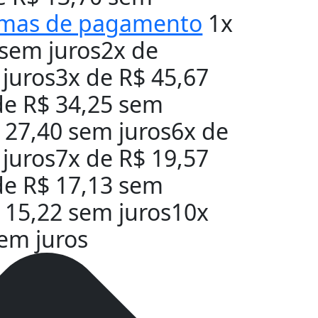
rmas de pagamento
1x
sem juros
2x de
juros
3x de
R$
45,67
de
R$
34,25
sem
27,40
sem juros
6x de
juros
7x de
R$
19,57
de
R$
17,13
sem
15,22
sem juros
10x
em juros