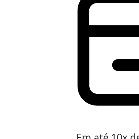
Em até
10
x d