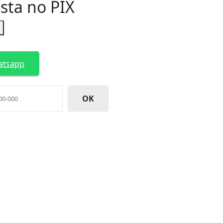
ista no PIX
R
atsapp
OK