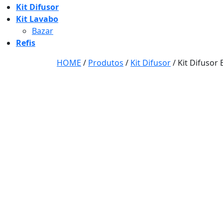
Kit Difusor
Kit Lavabo
Bazar
Refis
HOME
/
Produtos
/
Kit Difusor
/
Kit Difusor 