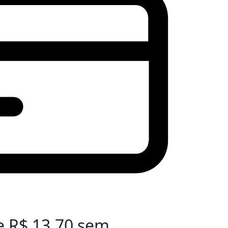
e
R$
13,70
sem