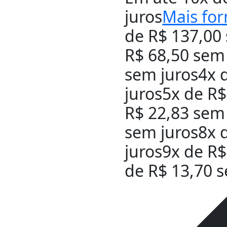
juros
Mais fo
de
R$
137,00
R$
68,50
sem 
sem juros
4x 
juros
5x de
R$
R$
22,83
sem 
sem juros
8x 
juros
9x de
R$
de
R$
13,70
s