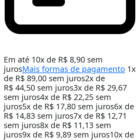
Em até
10
x de
R$
8,90
sem
juros
Mais formas de pagamento
1x
de
R$
89,00
sem juros
2x de
R$
44,50
sem juros
3x de
R$
29,67
sem juros
4x de
R$
22,25
sem
juros
5x de
R$
17,80
sem juros
6x de
R$
14,83
sem juros
7x de
R$
12,71
sem juros
8x de
R$
11,13
sem
juros
9x de
R$
9,89
sem juros
10x de