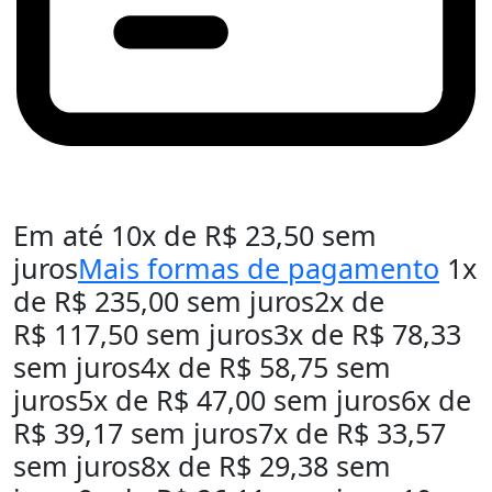
Em até
10
x de
R$
23,50
sem
juros
Mais formas de pagamento
1x
de
R$
235,00
sem juros
2x de
R$
117,50
sem juros
3x de
R$
78,33
sem juros
4x de
R$
58,75
sem
juros
5x de
R$
47,00
sem juros
6x de
R$
39,17
sem juros
7x de
R$
33,57
sem juros
8x de
R$
29,38
sem