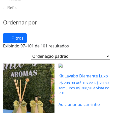
Refis
Ordernar por
Filtros
Exibindo 97–101 de 101 resultados
Kit Lavabo Diamante Luxo
R$
208,90
Até
10
x de
R$
20,89
sem juros
R$
208,90
à vista no
PIX
Adicionar ao carrinho