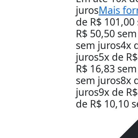
juros
Mais fo
de
R$
101,00
R$
50,50
sem 
sem juros
4x 
juros
5x de
R$
R$
16,83
sem 
sem juros
8x 
juros
9x de
R$
de
R$
10,10
s