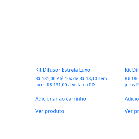
Kit Difusor Estrela Luxo
Kit Di
R$
131,00
Até
10
x de
R$
13,10
sem
R$
186
juros
R$
131,00
à vista no PIX
juros
R
Adicionar ao carrinho
Adici
Ver produto
Ver p