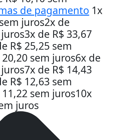
rmas de pagamento
1x
sem juros
2x de
juros
3x de
R$
33,67
de
R$
25,25
sem
20,20
sem juros
6x de
juros
7x de
R$
14,43
de
R$
12,63
sem
11,22
sem juros
10x
em juros