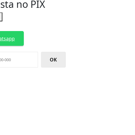
ista no PIX
R
atsapp
OK