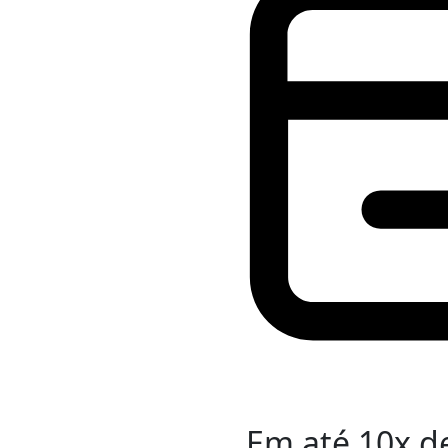
Em até
10
x d