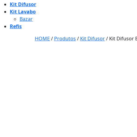
Kit Difusor
Kit Lavabo
Bazar
Refis
HOME
/
Produtos
/
Kit Difusor
/
Kit Difusor 