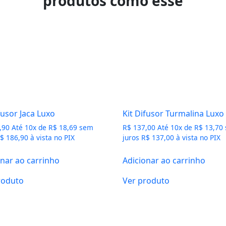
produtos como esse
fusor Jaca Luxo
Kit Difusor Turmalina Luxo
,90
Até
10
x de
R$
18,69
sem
R$
137,00
Até
10
x de
R$
13,70
$
186,90
à vista no PIX
juros
R$
137,00
à vista no PIX
onar ao carrinho
Adicionar ao carrinho
roduto
Ver produto