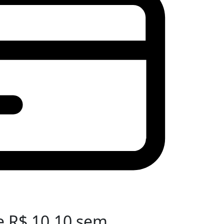
e
R$
10,10
sem